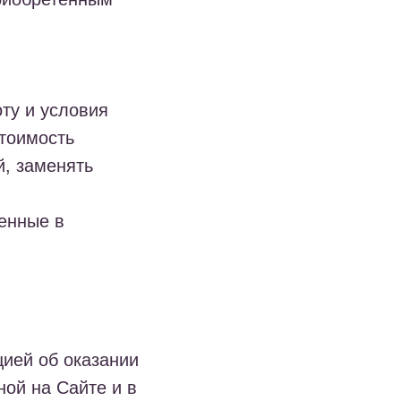
оту и условия
стоимость
й, заменять
ренные в
цией об оказании
ной на Сайте и в