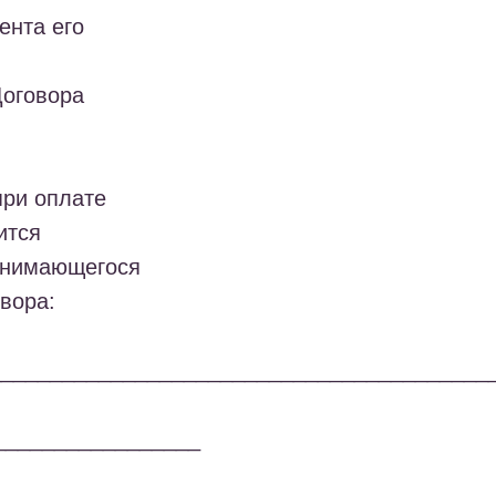
ента его
Договора
при оплате
ится
занимающегося
вора:
_________________________________________
_________________