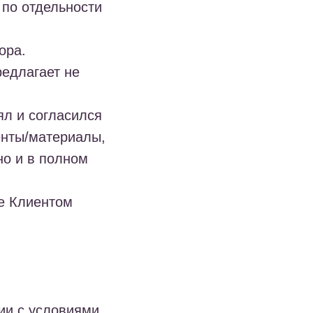
 по отдельности
ора.
редлагает не
ял и согласился
енты/материалы,
но и в полном
ие Клиентом
ии с условиями