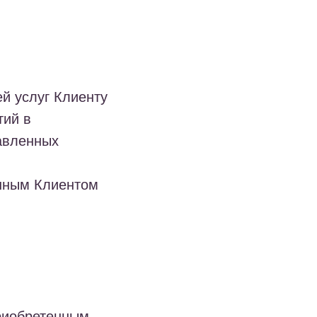
й услуг Клиенту
тий в
авленных
анным Клиентом
приобретенным