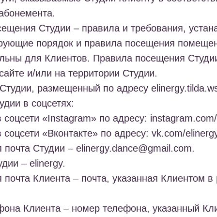
абонемента.
сещения Студии
– правила и требования, уста
ирующие порядок и правила посещения помещен
ельны для Клиентов. Правила посещения Студи
айте и/или на территории Студии.
 Студии, размещенный по адресу elinergy.tilda.w
дии в соцсетях
:
 соцсети «Instagram» по адресу: instagram.com/e
 соцсети «Вконтакте» по адресу: vk.com/elinergy
 почта Студии
– elinergy.dance@gmail.com.
удии
– elinergy.
 почта Клиента
– почта, указанная Клиентом в
фона Клиента
– номер телефона, указанный Кл