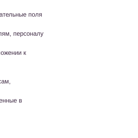
зательные поля
елям, персоналу
ложении к
сам,
ренные в