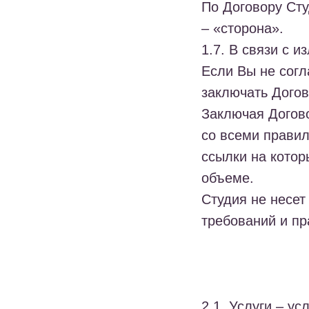
По Договору Сту
– «сторона».
1.7.
В связи с и
Если Вы не согл
заключать Догов
Заключая Догово
со всеми правил
ссылки на котор
объеме.
Студия не несет
требований и пр
2.1.
Услуги
– усл