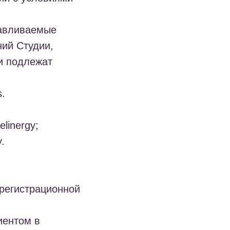
навливаемые
ий Студии,
и подлежат
s.
linergy;
.
 регистрационной
иентом в