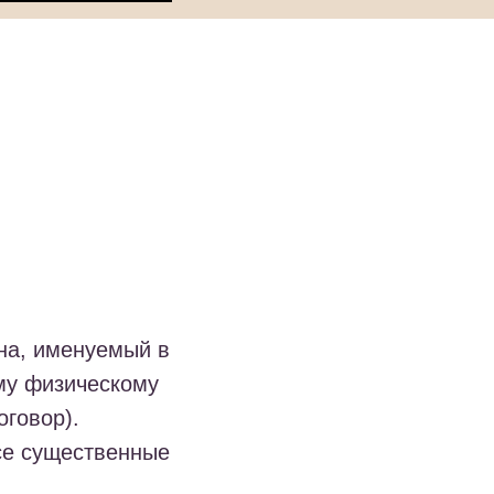
на, именуемый в
му физическому
оговор).
все существенные