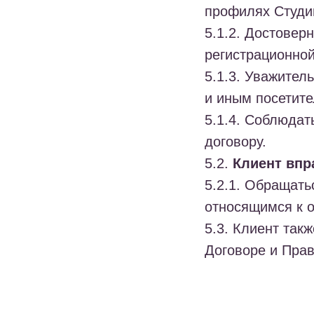
профилях Студии
5.1.2. Достовер
регистрационно
5.1.3. Уважител
и иным посетите
5.1.4. Соблюдат
договору.
5.2.
Клиент впр
5.2.1. Обращать
относящимся к о
5.3. Клиент так
Договоре и Пра